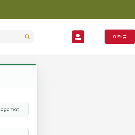
0
Ft
i jogomat