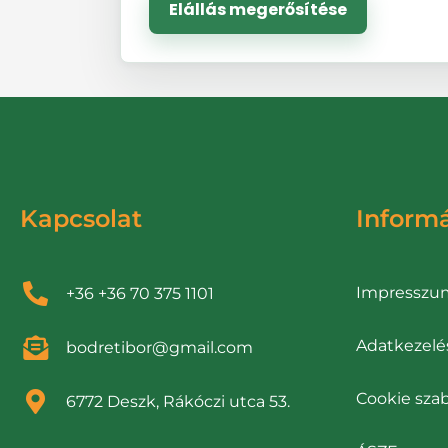
Elállás megerősítése
Kapcsolat
Inform
Impresszu
+36 +36 70 375 1101
Adatkezelés
bodretibor@gmail.com
Cookie szab
6772 Deszk, Rákóczi utca 53.