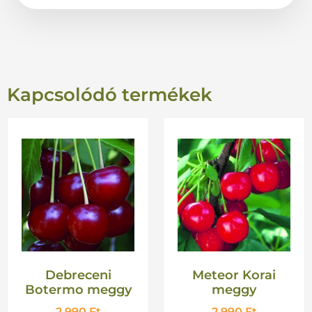
Kapcsolódó termékek
Debreceni
Meteor Korai
Botermo meggy
meggy
2 990
Ft
2 990
Ft