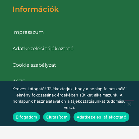
Információk
Impresszum
Adatkezelési tájékoztató
Cookie szabályzat
ÁSZF
Kedves Látogató! Tájékoztatjuk, hogy a honlap felhasználói
élmény fokozásának érdekében sütiket alkalmazunk. A
honlapunk használatával ön a tájékoztatásunkat tudomásul
veszi.
Rendelés és szállítás
Elfogadom
Elutasítom
Adatkezelési tájékoztató
Vásárlási feltételek