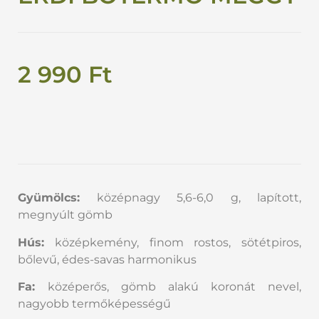
2 990
Ft
Gyümölcs:
középnagy 5,6-6,0 g, lapított,
megnyúlt gömb
Hús:
középkemény, finom rostos, sötétpiros,
bőlevű, édes-savas harmonikus
Fa:
középerős, gömb alakú koronát nevel,
nagyobb termőképességű