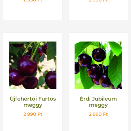
Újfehértói Fürtös
Érdi Jubileum
meggy
meggy
2 990
Ft
2 990
Ft