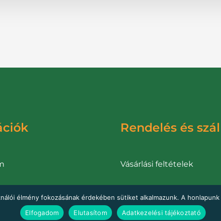
ációk
Rendelés és szál
m
Vásárlási feltételek
i tájékoztató
Fizetés, szállítás
ználói élmény fokozásának érdekében sütiket alkalmazunk. A honlapunk 
Elfogadom
Elutasítom
Adatkezelési tájékoztató
ályzat
Elállás a szerződéstől