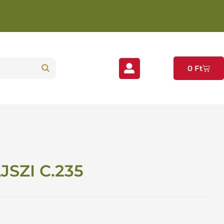
0
Ft
SZI C.235