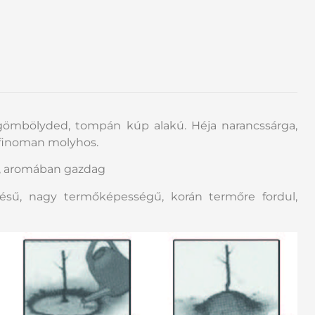
ömbölyded, tompán kúp alakú. Héja narancssárga,
 finoman molyhos.
s, aromában gazdag
ésű, nagy termőképességű, korán termőre fordul,