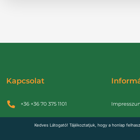
Kapcsolat
Inform
Impresszu
+36 +36 70 375 1101
Adatkezelés
bodretibor@gmail.com
Kedves Látogató! Tájékoztatjuk, hogy a honlap felhas
Cookie szab
6772 Deszk, Rákóczi utca 53.