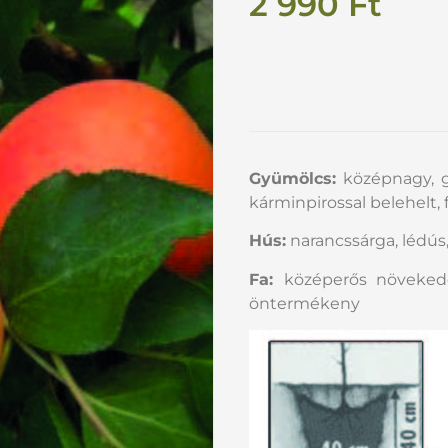
2 990
Ft
Gyümölcs:
középnagy, g
kárminpirossal belehelt,
Hús:
narancssárga, lédú
Fa:
középerős növeked
öntermékeny