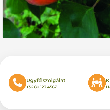
Ügyfélszolgálat
K
+36 80 123 4567
H-