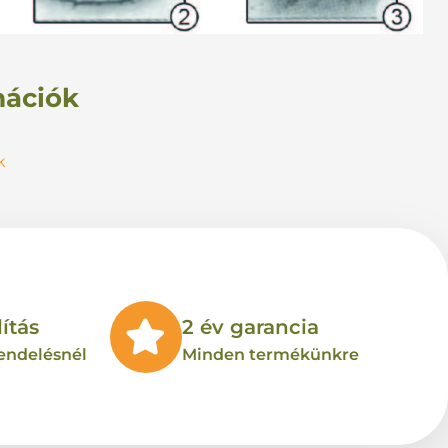
mációk
k
ítás
2 év garancia
rendelésnél
Minden termékünkre